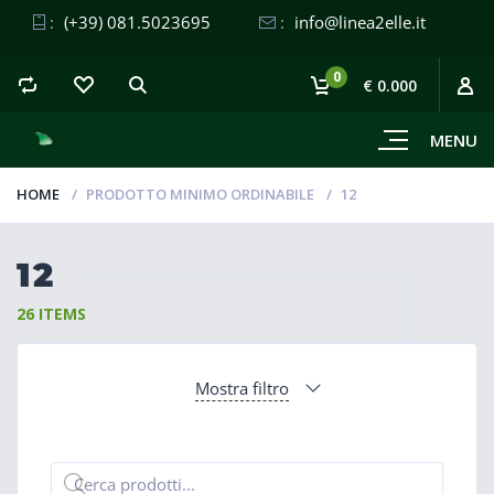
:
(+39) 081.5023695
:
info@linea2elle.it
0
€ 0.000
MENU
HOME
PRODOTTO MINIMO ORDINABILE
12
12
26 ITEMS
Mostra filtro