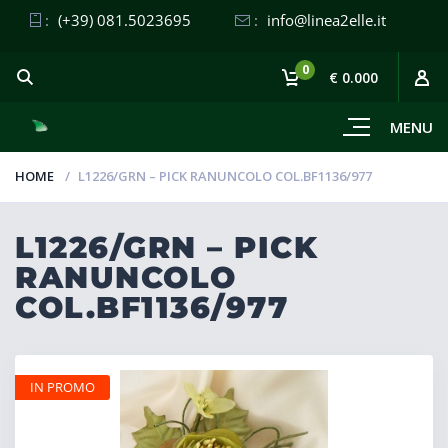
:
(+39) 081.5023695
:
info@linea2elle.it
0
€ 0.000
MENU
HOME
L1226/GRN – PICK RANUNCOLO COL.BF1136/977
L1226/GRN – PICK
RANUNCOLO
COL.BF1136/977
IN PROMO