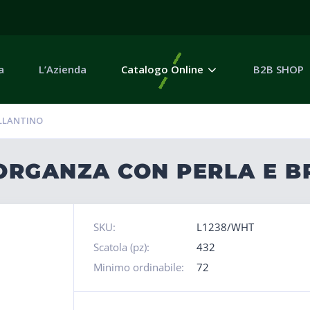
a
L’Azienda
Catalogo Online
B2B SHOP
ILLANTINO
 ORGANZA CON PERLA E B
SKU:
L1238/WHT
Scatola (pz):
432
Minimo ordinabile:
72