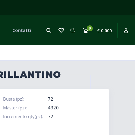
0
Contatti
€ 0.000
RILLANTINO
Busta (pz):
72
Master (pz):
4320
Incremento qty(pz):
72