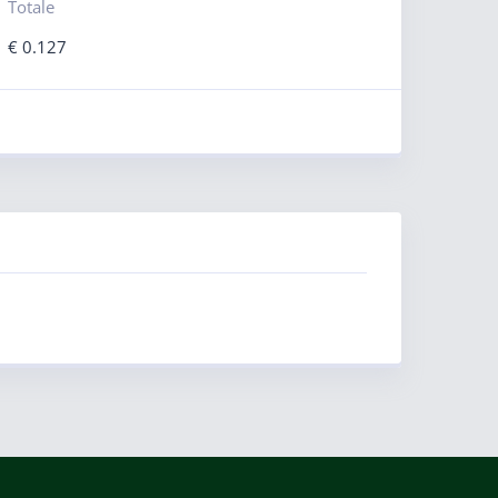
Totale
€
0.127