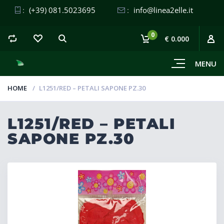
:
(+39) 081.5023695
:
info@linea2elle.it
0
€ 0.000
MENU
HOME
L1251/RED – PETALI SAPONE PZ.30
L1251/RED – PETALI
SAPONE PZ.30