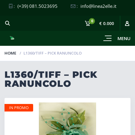
:
(+39) 081.5023695
:
info@linea2elle.it
0
€ 0.000
MENU
HOME
L1360/TIFF – PICK RANUNCOLO
L1360/TIFF – PICK
RANUNCOLO
IN PROMO