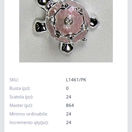
SKU:
L1461/PK
Busta (pz):
0
Scatola (pz):
24
Master (pz):
864
Minimo ordinabile:
24
Incremento qty(pz):
24