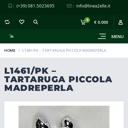
:
(+39) 081.5023695
:
info@linea2elle.it
0
€ 0.000
MENU
HOME
L1461/PK – TARTARUGA PICCOLA MADREPERLA
L1461/PK –
TARTARUGA PICCOLA
MADREPERLA