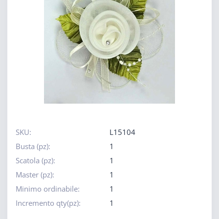
SKU:
L15104
Busta (pz):
1
Scatola (pz):
1
Master (pz):
1
Minimo ordinabile:
1
Incremento qty(pz):
1