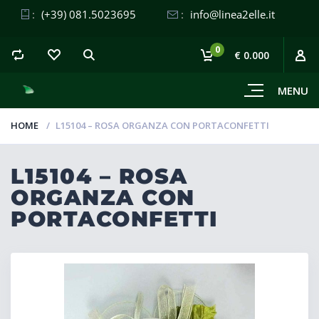
:
(+39) 081.5023695
:
info@linea2elle.it
0
€ 0.000
MENU
HOME
L15104 – ROSA ORGANZA CON PORTACONFETTI
L15104 – ROSA
ORGANZA CON
PORTACONFETTI