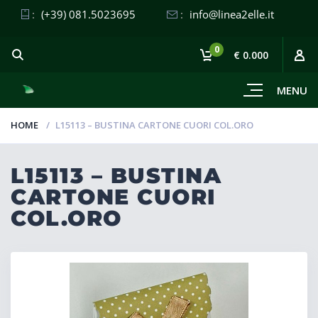
:
(+39) 081.5023695
:
info@linea2elle.it
0
€ 0.000
MENU
HOME
L15113 – BUSTINA CARTONE CUORI COL.ORO
L15113 – BUSTINA
CARTONE CUORI
COL.ORO