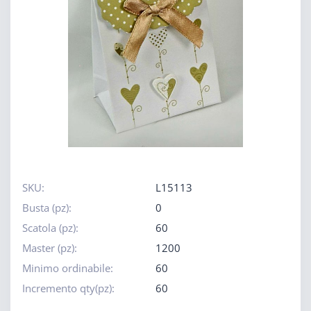
SKU:
L15113
Busta (pz):
0
Scatola (pz):
60
Master (pz):
1200
Minimo ordinabile:
60
Incremento qty(pz):
60