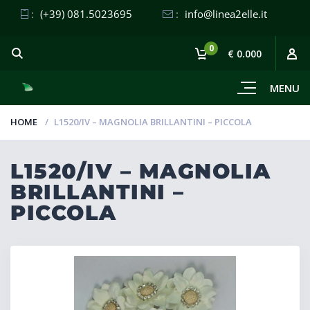
:
(+39) 081.5023695
:
info@linea2elle.it
0
€ 0.000
MENU
HOME
L1520/IV – MAGNOLIA BRILLANTINI – PICCOLA
L1520/IV – MAGNOLIA
BRILLANTINI –
PICCOLA