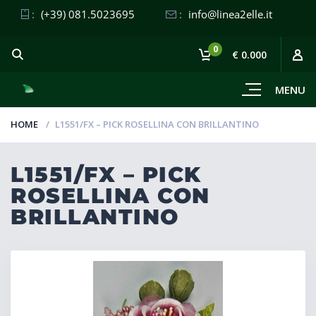
:
(+39) 081.5023695
:
info@linea2elle.it
0
€ 0.000
MENU
HOME
L1551/FX – PICK ROSELLINA CON BRILLANTINO
L1551/FX – PICK
ROSELLINA CON
BRILLANTINO