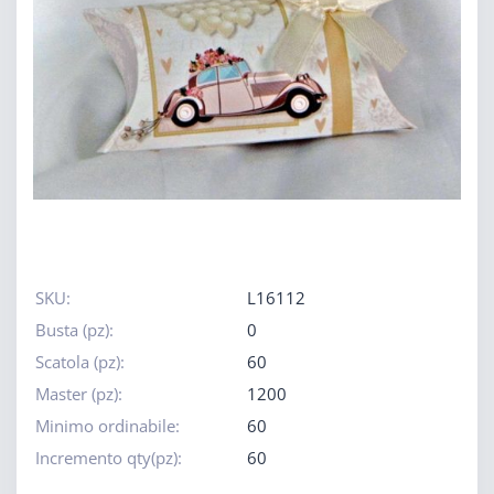
SKU:
L16112
Busta (pz):
0
Scatola (pz):
60
Master (pz):
1200
Minimo ordinabile:
60
Incremento qty(pz):
60