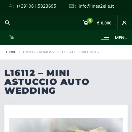
:
(+39) 081.5023695
:
info@linea2elle.it
0
€ 0.000
MENU
HOME
L16112 – MINI ASTUCCIO AUTO WEDDING
L16112 – MINI
ASTUCCIO AUTO
WEDDING