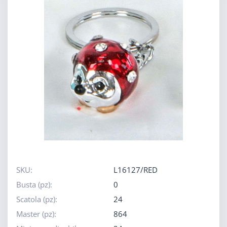
SKU:
L16127/RED
Busta (pz):
0
Scatola (pz):
24
Master (pz):
864