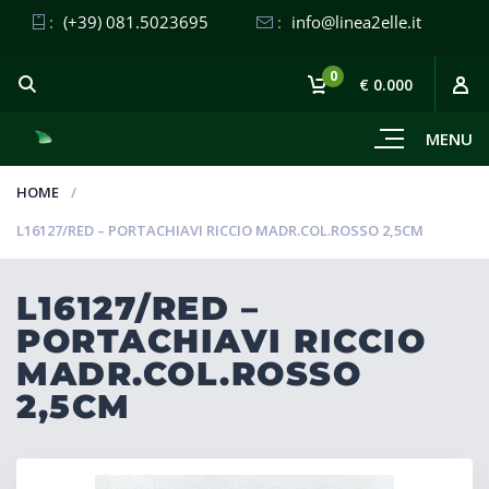
:
(+39) 081.5023695
:
info@linea2elle.it
0
€ 0.000
MENU
HOME
L16127/RED – PORTACHIAVI RICCIO MADR.COL.ROSSO 2,5CM
L16127/RED –
PORTACHIAVI RICCIO
MADR.COL.ROSSO
2,5CM