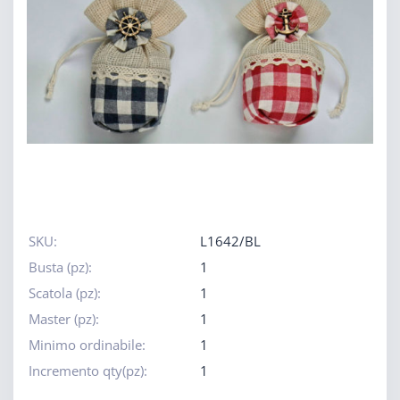
SKU:
L1642/BL
Busta (pz):
1
Scatola (pz):
1
Master (pz):
1
Minimo ordinabile:
1
Incremento qty(pz):
1