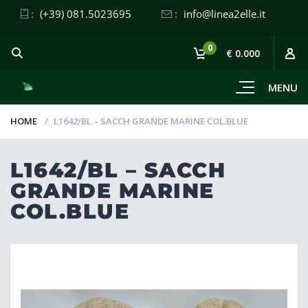
:
(+39) 081.5023695
:
info@linea2elle.it
0
€ 0.000
MENU
HOME
L1642/BL – SACCH GRANDE MARINE COL.BLUE
L1642/BL – SACCH
GRANDE MARINE
COL.BLUE