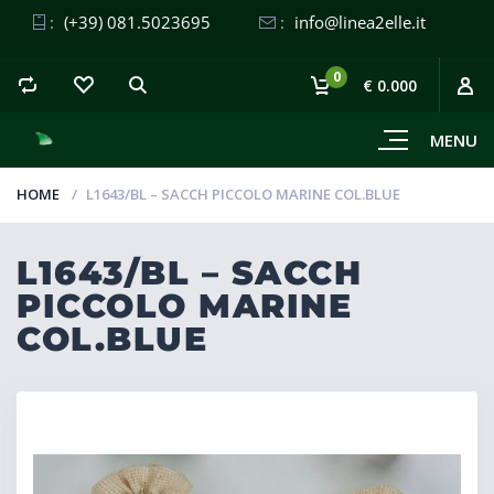
:
(+39) 081.5023695
:
info@linea2elle.it
0
€ 0.000
MENU
HOME
L1643/BL – SACCH PICCOLO MARINE COL.BLUE
L1643/BL – SACCH
PICCOLO MARINE
COL.BLUE