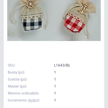
SKU:
L1643/BL
Busta (pz):
1
Scatola (pz):
1
Master (pz):
1
Minimo ordinabile:
1
Incremento qty(pz):
1