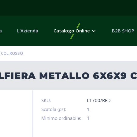
a
L’Azienda
Catalogo Online
B2B SHOP
M COL.ROSSO
LFIERA METALLO 6X6X9 
SKU:
L1700/RED
Scatola (pz):
1
Minimo ordinabile:
1