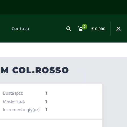
0
Contatti
€ 0.000
CM COL.ROSSO
Busta (pz):
1
Master (pz):
1
Incremento qty(pz):
1