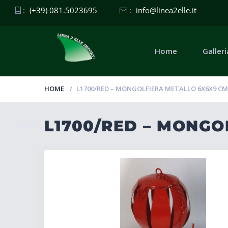
:
(+39) 081.5023695
:
info@linea2elle.it
Home
Galleri
HOME
L1700/RED – MONGOLFIERA METALLO 6X6X9 C
L1700/RED – MONGO