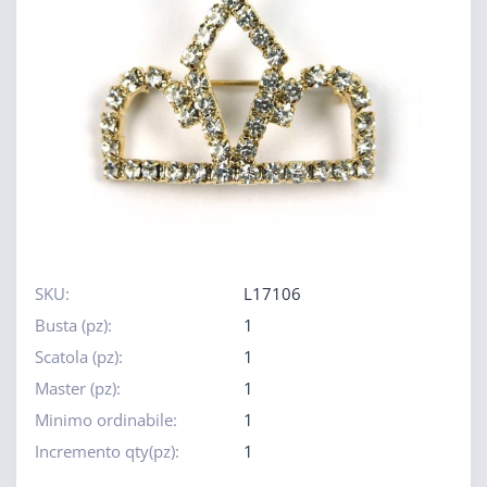
SKU:
L17106
Busta (pz):
1
Scatola (pz):
1
Master (pz):
1
Minimo ordinabile:
1
Incremento qty(pz):
1