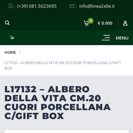
:
(+39) 081.5023695
:
info@linea2elle.it
0
€ 0.000
MENU
HOME
L17132 – ALBERO DELLA VITA CM.20 CUORI PORCELLANA C/GIFT
BOX
L17132 – ALBERO
DELLA VITA CM.20
CUORI PORCELLANA
C/GIFT BOX