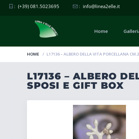
:
(+39) 081.5023695
:
info@linea2elle.it
Home
Galleri
HOME
L17136 – ALBERO DELLA VITA PORCELLANA CM.2
L17136 – ALBERO D
SPOSI E GIFT BOX