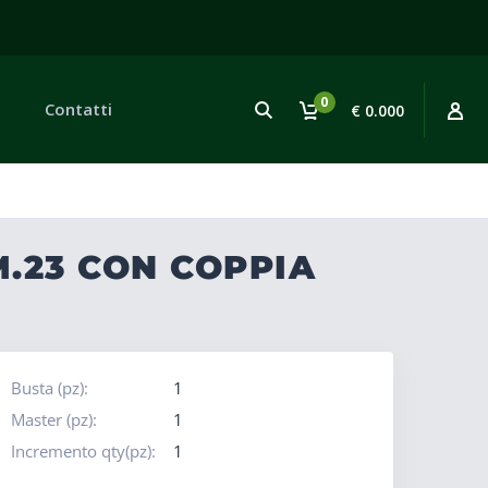
0
Contatti
€ 0.000
M.23 CON COPPIA
Busta (pz):
1
Master (pz):
1
Incremento qty(pz):
1