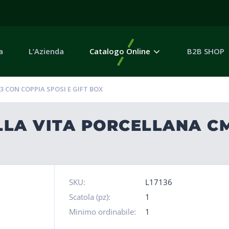
a
L’Azienda
Catalogo Online
B2B SHOP
3 CON COPPIA SPOSI E GIFT BOX
ELLA VITA PORCELLANA C
SKU:
L17136
Scatola (pz):
1
Minimo ordinabile:
1