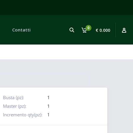
0
Contatti
€ 0.000
Busta (pz):
1
Master (pz):
1
Incremento qty(pz):
1