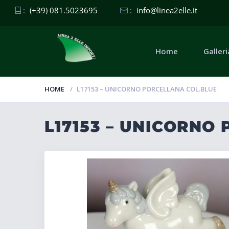
:
(+39) 081.5023695
:
info@linea2elle.it
Home
Galleri
HOME
L17153 – UNICORNO PORCELLANA COL.BLUE
L17153 – UNICORNO