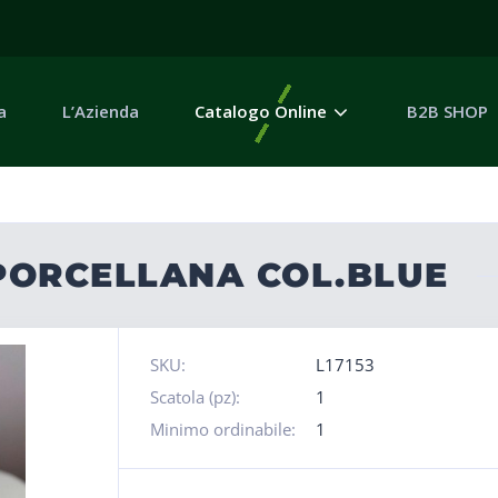
a
L’Azienda
Catalogo Online
B2B SHOP
 PORCELLANA COL.BLUE
SKU:
L17153
Scatola (pz):
1
Minimo ordinabile:
1