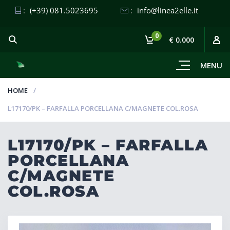
:
(+39) 081.5023695
:
info@linea2elle.it
0
€ 0.000
MENU
HOME
L17170/PK – FARFALLA PORCELLANA C/MAGNETE COL.ROSA
L17170/PK – FARFALLA
PORCELLANA
C/MAGNETE
COL.ROSA