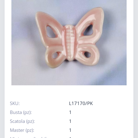
SKU:
L17170/PK
Busta (pz):
1
Scatola (pz):
1
Master (pz):
1