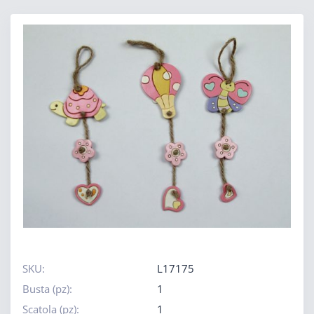
SKU:
L17175
Busta (pz):
1
Scatola (pz):
1