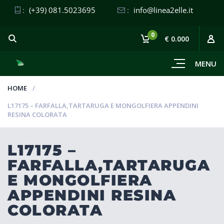
:
(+39) 081.5023695
:
info@linea2elle.it
0
€ 0.000
MENU
HOME
L17175 – FARFALLA,TARTARUGA E MONGOLFIERA APPENDINI
RESINA COLORATA
L17175 –
FARFALLA,TARTARUGA
E MONGOLFIERA
APPENDINI RESINA
COLORATA