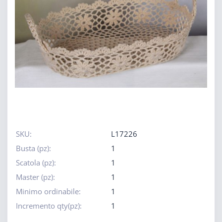
SKU:
L17226
Busta (pz):
1
Scatola (pz):
1
Master (pz):
1
Minimo ordinabile:
1
Incremento qty(pz):
1