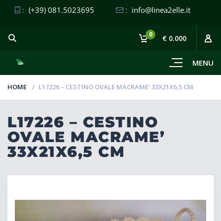
:
(+39) 081.5023695
:
info@linea2elle.it
0
€ 0.000
MENU
HOME
L17226 – CESTINO OVALE MACRAME’ 33X21X6,5 CM
L17226 – CESTINO
OVALE MACRAME’
33X21X6,5 CM