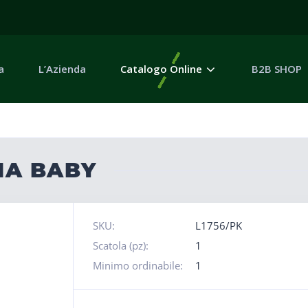
a
L’Azienda
Catalogo Online
B2B SHOP
INA BABY
SKU:
L1756/PK
Scatola (pz):
1
Minimo ordinabile:
1