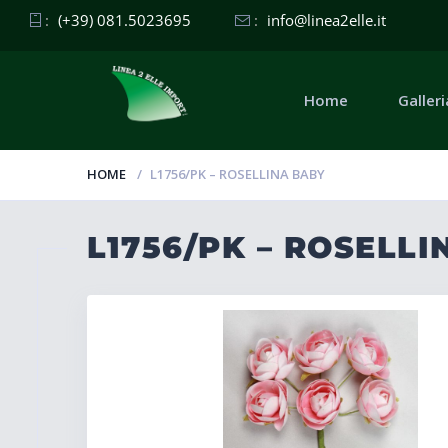
:
(+39) 081.5023695
:
info@linea2elle.it
Home
Galleri
HOME
L1756/PK – ROSELLINA BABY
L1756/PK – ROSELL