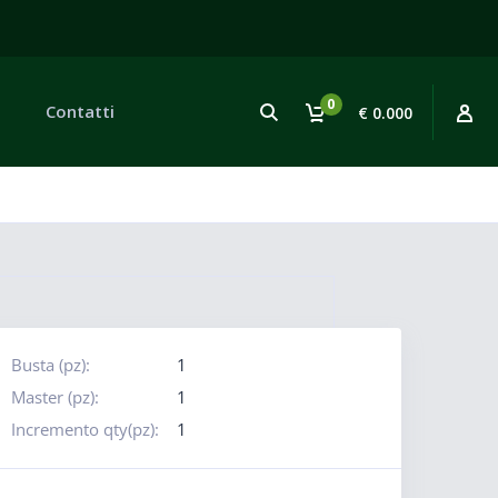
0
Contatti
€ 0.000
Busta (pz):
1
Master (pz):
1
Incremento qty(pz):
1