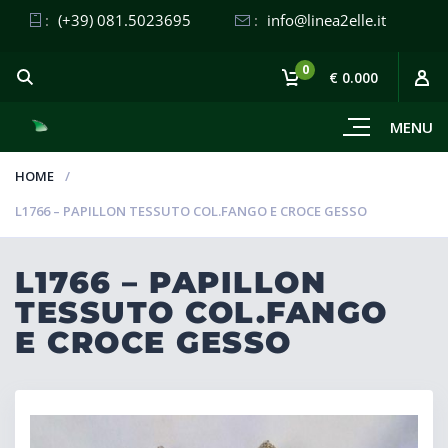
:
(+39) 081.5023695
:
info@linea2elle.it
0
€ 0.000
MENU
HOME
L1766 – PAPILLON TESSUTO COL.FANGO E CROCE GESSO
L1766 – PAPILLON
TESSUTO COL.FANGO
E CROCE GESSO