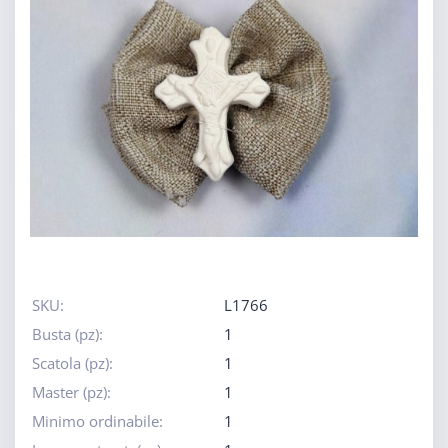
SKU:
L1766
Busta (pz):
1
Scatola (pz):
1
Master (pz):
1
Minimo ordinabile:
1