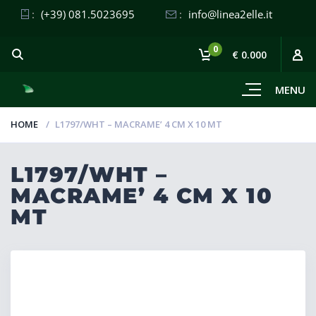
:
(+39) 081.5023695
:
info@linea2elle.it
0
€ 0.000
MENU
HOME
L1797/WHT – MACRAME’ 4 CM X 10 MT
L1797/WHT –
MACRAME’ 4 CM X 10
MT