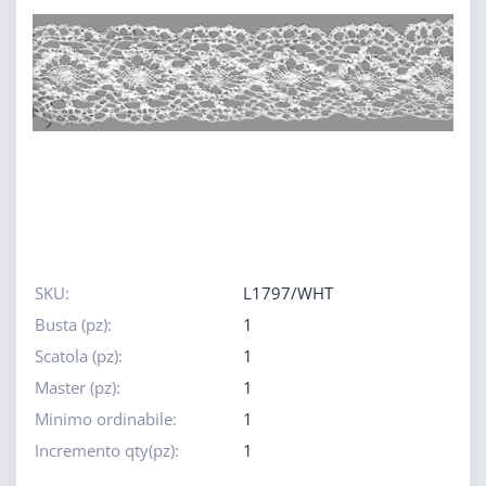
SKU:
L1797/WHT
Busta (pz):
1
Scatola (pz):
1
Master (pz):
1
Minimo ordinabile:
1
Incremento qty(pz):
1