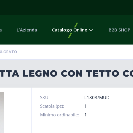
a
L’Azienda
Catalogo Online
B2B SHOP
COLORATO
ETTA LEGNO CON TETTO 
SKU:
L1803/MUD
Scatola (pz):
1
Minimo ordinabile:
1