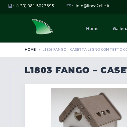
:
(+39) 081.5023695
:
info@linea2elle.it
Home
Galleri
HOME
L1803 FANGO – CASETTA LEGNO CON TETTO 
L1803 FANGO – CAS