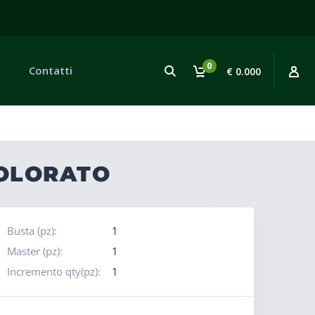
0
Contatti
€ 0.000
COLORATO
Busta (pz):
1
Master (pz):
1
Incremento qty(pz):
1