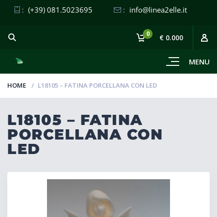
:
(+39) 081.5023695
:
info@linea2elle.it
0
€ 0.000
MENU
HOME
L18105 – FATINA PORCELLANA CON LED
L18105 – FATINA
PORCELLANA CON
LED