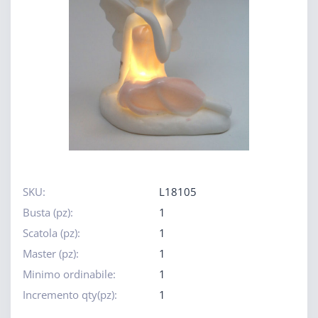
SKU:
L18105
Busta (pz):
1
Scatola (pz):
1
Master (pz):
1
Minimo ordinabile:
1
Incremento qty(pz):
1