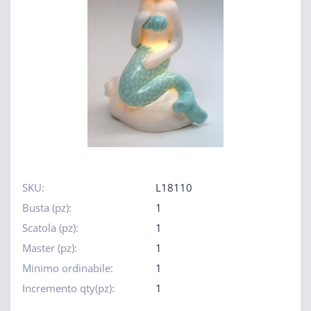
SKU:
L18110
Busta (pz):
1
Scatola (pz):
1
Master (pz):
1
Minimo ordinabile:
1
Incremento qty(pz):
1