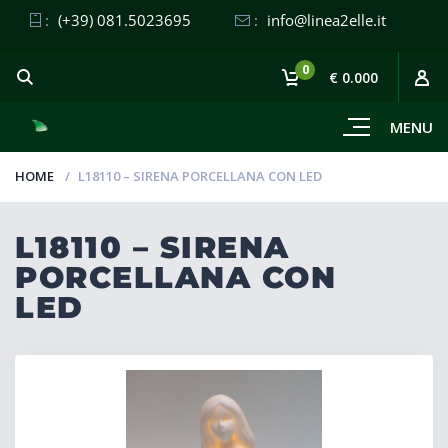
:
(+39) 081.5023695
:
info@linea2elle.it
0
€ 0.000
MENU
HOME
L18110 – SIRENA PORCELLANA CON LED
L18110 – SIRENA
PORCELLANA CON
LED