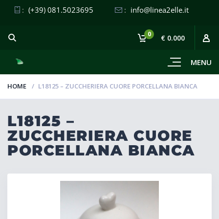
:
(+39) 081.5023695
:
info@linea2elle.it
0
€ 0.000
MENU
HOME
L18125 – ZUCCHERIERA CUORE PORCELLANA BIANCA
L18125 –
ZUCCHERIERA CUORE
PORCELLANA BIANCA