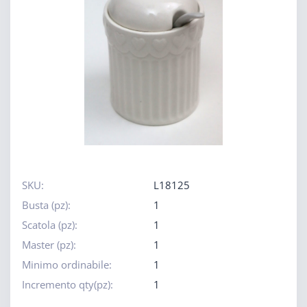
SKU:
L18125
Busta (pz):
1
Scatola (pz):
1
Master (pz):
1
Minimo ordinabile:
1
Incremento qty(pz):
1