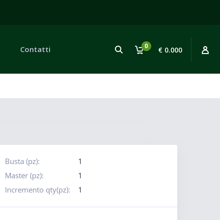
0
Contatti
€ 0.000
Busta (pz):
1
Master (pz):
1
Incremento qty(pz):
1