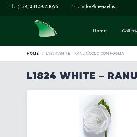
:
(+39) 081.5023695
:
info@linea2elle.it
Home
Galleri
HOME
L1824 WHITE – RANUNCOLO CON FOGLIA
L1824 WHITE – RAN