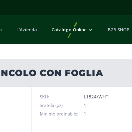
a
L’Azienda
Catalogo Online
B2B SHOP
UNCOLO CON FOGLIA
SKU:
L1824/WHT
Scatola (pz):
1
Minimo ordinabile:
1