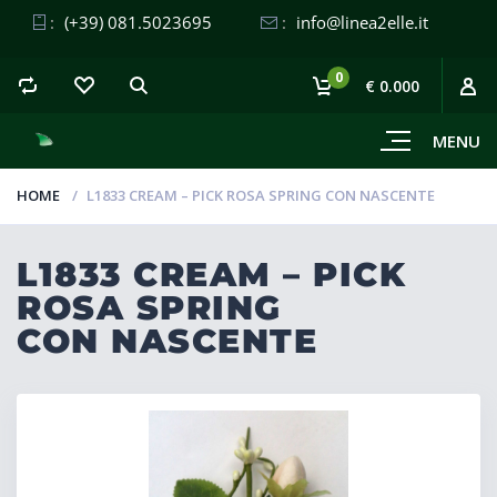
:
(+39) 081.5023695
:
info@linea2elle.it
0
€ 0.000
MENU
HOME
L1833 CREAM – PICK ROSA SPRING CON NASCENTE
L1833 CREAM – PICK
ROSA SPRING
CON NASCENTE