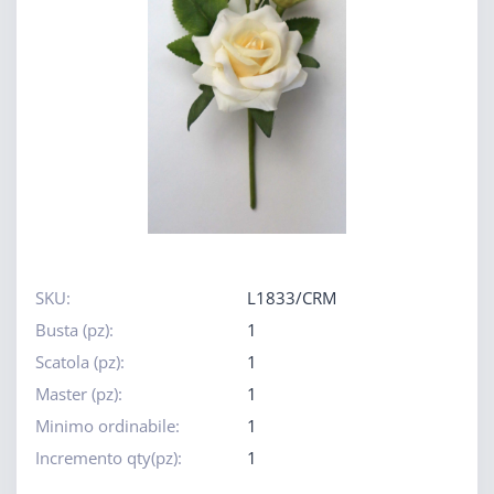
SKU:
L1833/CRM
Busta (pz):
1
Scatola (pz):
1
Master (pz):
1
Minimo ordinabile:
1
Incremento qty(pz):
1