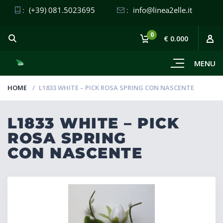
:
(+39) 081.5023695
:
info@linea2elle.it
0
€ 0.000
MENU
HOME
L1833 WHITE – PICK ROSA SPRING CON NASCENTE
L1833 WHITE – PICK
ROSA SPRING
CON NASCENTE