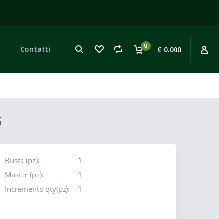
0
Contatti
€ 0.000
G
Busta (pz):
1
Master (pz):
1
Incremento qty(pz):
1