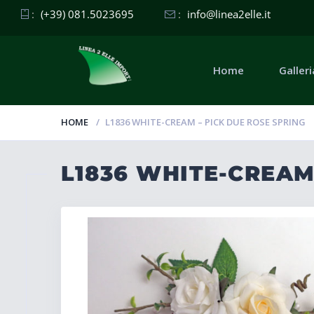
:
(+39) 081.5023695
:
info@linea2elle.it
Home
Galleri
HOME
L1836 WHITE-CREAM – PICK DUE ROSE SPRING
L1836 WHITE-CREAM