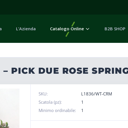
a
L’Azienda
Catalogo Online
B2B SHOP
 – PICK DUE ROSE SPRIN
SKU:
L1836/WT-CRM
Scatola (pz):
1
Minimo ordinabile:
1