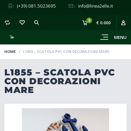
:
(+39) 081.5023695
:
info@linea2elle.it
0
€ 0.000
MENU
HOME
L1855 – SCATOLA PVC CON DECORAZIONI MARE
L1855 – SCATOLA PVC
CON DECORAZIONI
MARE