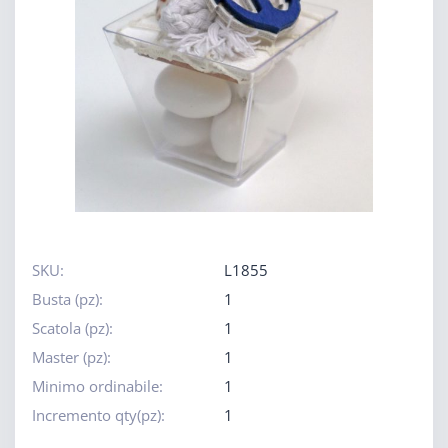
SKU:
L1855
Busta (pz):
1
Scatola (pz):
1
Master (pz):
1
Minimo ordinabile:
1
Incremento qty(pz):
1