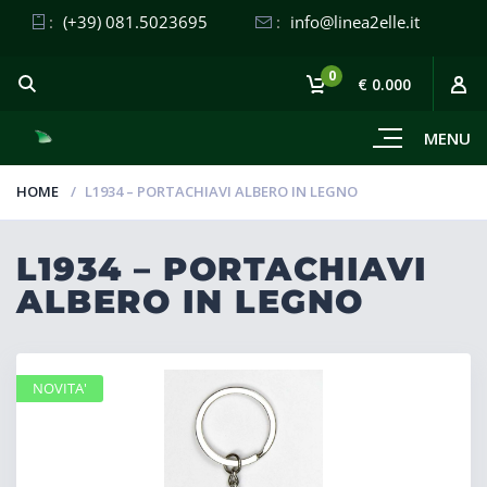
:
(+39) 081.5023695
:
info@linea2elle.it
0
€ 0.000
MENU
HOME
L1934 – PORTACHIAVI ALBERO IN LEGNO
L1934 – PORTACHIAVI
ALBERO IN LEGNO
NOVITA'