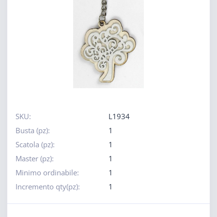
SKU:
L1934
Busta (pz):
1
Scatola (pz):
1
Master (pz):
1
Minimo ordinabile:
1
Incremento qty(pz):
1