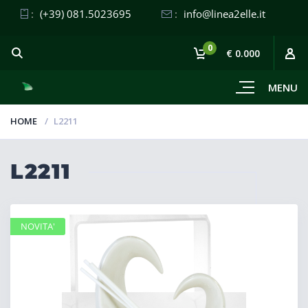
:
(+39) 081.5023695
:
info@linea2elle.it
0
€ 0.000
MENU
HOME
L2211
L2211
NOVITA'