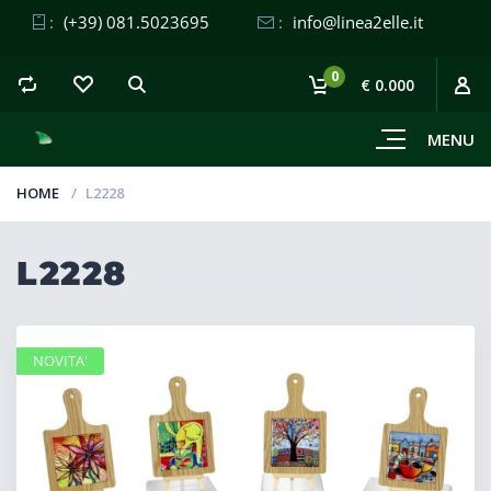
:
(+39) 081.5023695
:
info@linea2elle.it
0
€ 0.000
MENU
HOME
L2228
L2228
NOVITA'