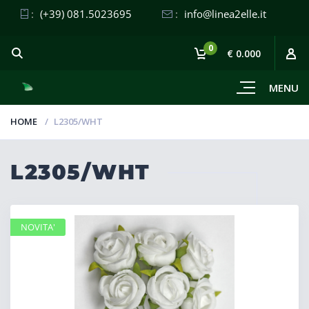
:
(+39) 081.5023695
:
info@linea2elle.it
0
€ 0.000
MENU
HOME
L2305/WHT
L2305/WHT
NOVITA'