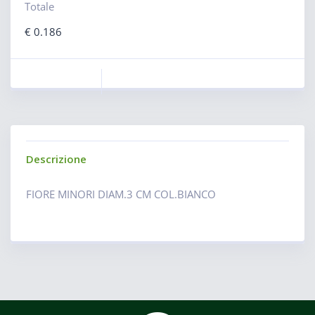
Totale
€
0.186
Descrizione
FIORE MINORI DIAM.3 CM COL.BIANCO