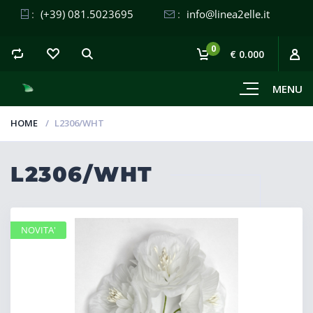
:
(+39) 081.5023695
:
info@linea2elle.it
0
€ 0.000
MENU
HOME
L2306/WHT
L2306/WHT
NOVITA'