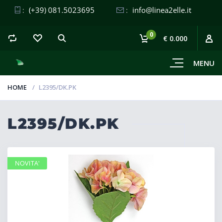
:
(+39) 081.5023695
:
info@linea2elle.it
0
€ 0.000
MENU
HOME
L2395/DK.PK
L2395/DK.PK
NOVITA'