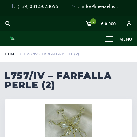
:
(+39) 081.5023695
:
info@linea2elle.it
0
€ 0.000
MENU
HOME
L757/IV – FARFALLA PERLE (2)
L757/IV – FARFALLA
PERLE (2)