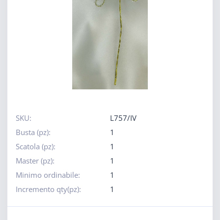
SKU:
L757/IV
Busta (pz):
1
Scatola (pz):
1
Master (pz):
1
Minimo ordinabile:
1
Incremento qty(pz):
1