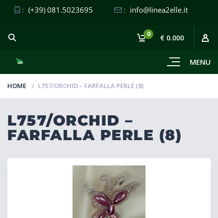
:
(+39) 081.5023695
:
info@linea2elle.it
0
€ 0.000
MENU
HOME
L757/ORCHID – FARFALLA PERLE (8)
L757/ORCHID –
FARFALLA PERLE (8)