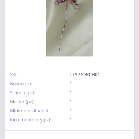
SKU:
L757/ORCHID
Busta (pz):
1
Scatola (pz):
1
Master (pz):
1
Minimo ordinabile:
1
Incremento qty(pz):
1