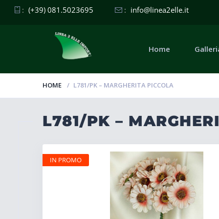
:
(+39) 081.5023695
:
info@linea2elle.it
Home
Galleri
HOME
L781/PK – MARGHERITA PICCOLA
L781/PK – MARGHER
IN PROMO