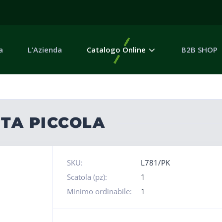
a
L’Azienda
Catalogo Online
B2B SHOP
ITA PICCOLA
SKU:
L781/PK
Scatola (pz):
1
Minimo ordinabile:
1