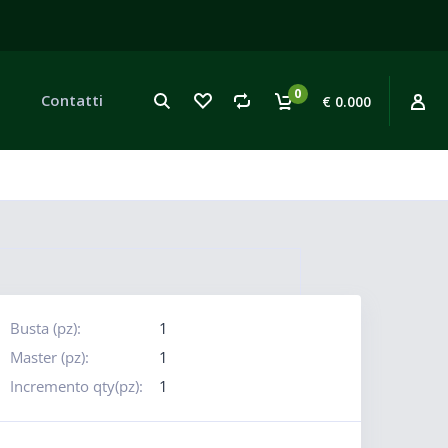
0
Contatti
€ 0.000
Busta (pz):
1
Master (pz):
1
Incremento qty(pz):
1