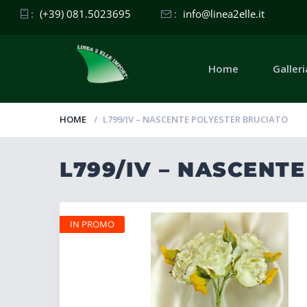
:
(+39) 081.5023695
:
info@linea2elle.it
Home
Galleri
HOME
L799/IV – NASCENTE POLYESTER BRUCIATO
L799/IV – NASCENT
IN PROMO