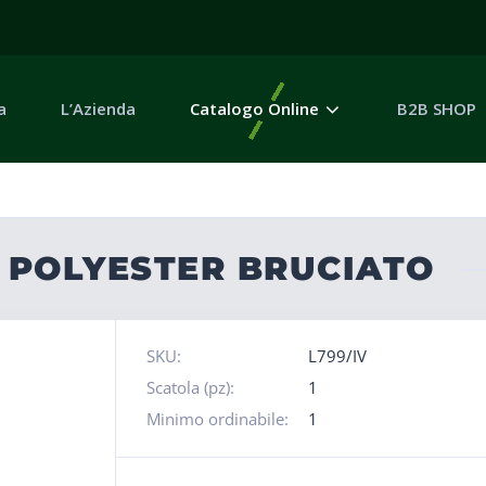
a
L’Azienda
Catalogo Online
B2B SHOP
E POLYESTER BRUCIATO
SKU:
L799/IV
Scatola (pz):
1
Minimo ordinabile:
1