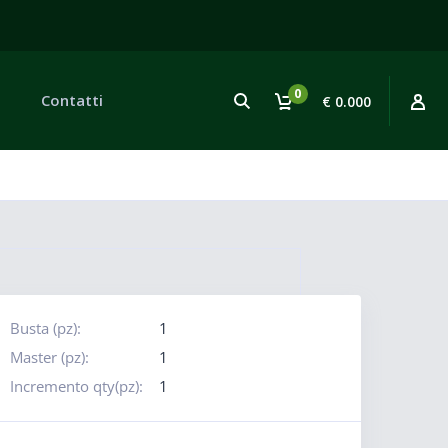
0
Contatti
€ 0.000
Busta (pz):
1
Master (pz):
1
Incremento qty(pz):
1