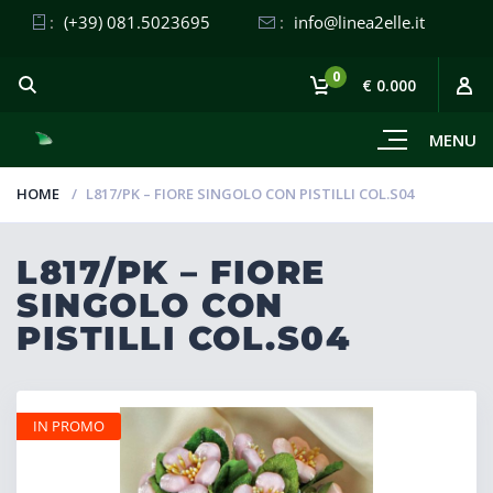
:
(+39) 081.5023695
:
info@linea2elle.it
0
€ 0.000
MENU
HOME
L817/PK – FIORE SINGOLO CON PISTILLI COL.S04
L817/PK – FIORE
SINGOLO CON
PISTILLI COL.S04
IN PROMO