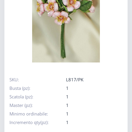
SKU:
L817/PK
Busta (pz):
1
Scatola (pz):
1
Master (pz):
1
Minimo ordinabile:
1
Incremento qty(pz):
1