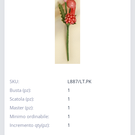
SKU:
L887/LT.PK
Busta (pz):
1
Scatola (pz):
1
Master (pz):
1
Minimo ordinabile:
1
Incremento qty(pz):
1