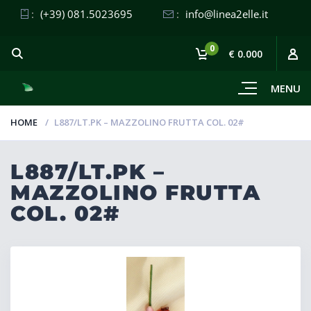
:
(+39) 081.5023695
:
info@linea2elle.it
0
€ 0.000
MENU
HOME
L887/LT.PK – MAZZOLINO FRUTTA COL. 02#
L887/LT.PK –
MAZZOLINO FRUTTA
COL. 02#