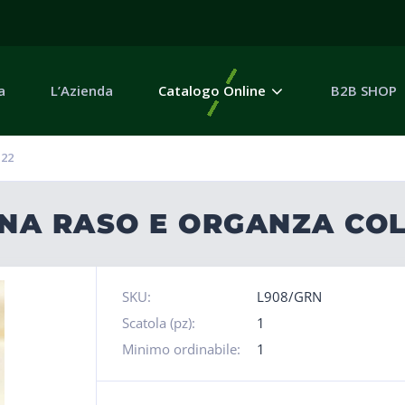
a
L’Azienda
Catalogo Online
B2B SHOP
S22
INA RASO E ORGANZA COL
SKU:
L908/GRN
Scatola (pz):
1
Minimo ordinabile:
1