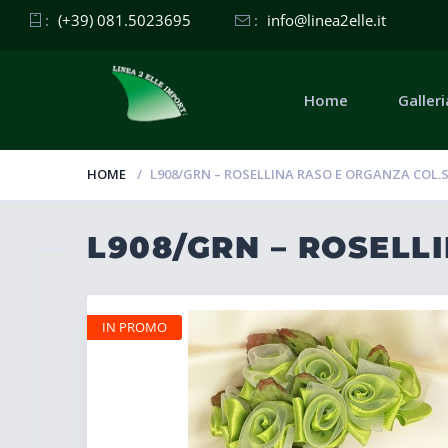
:
(+39) 081.5023695
:
info@linea2elle.it
Home
Galleri
HOME
L908/GRN – ROSELLINA RASO E ORGANZA COL.
L908/GRN – ROSELL
IN PROMO