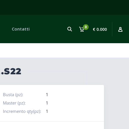
0
Contatti
€ 0.000
.S22
Busta (pz):
1
Master (pz):
1
Incremento qty(pz):
1