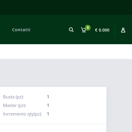
0
Contatti
€ 0.000
Busta (pz):
1
Master (pz):
1
Incremento qty(pz):
1