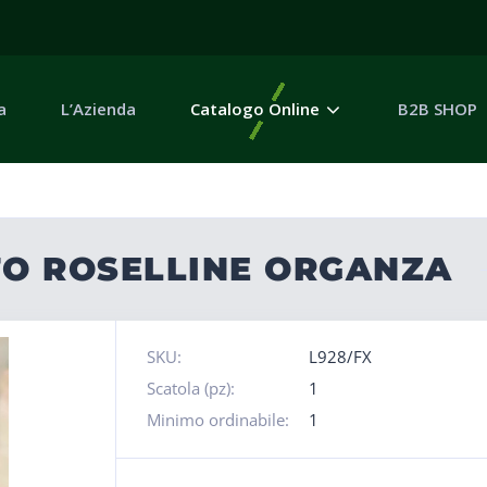
a
L’Azienda
Catalogo Online
B2B SHOP
TO ROSELLINE ORGANZA
SKU:
L928/FX
Scatola (pz):
1
Minimo ordinabile:
1