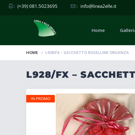
:
(+39) 081.5023695
:
info@linea2elle.it
Home
Galleri
HOME
L928/FX – SACCHETTO ROSELLINE ORGANZA
L928/FX – SACCHET
IN PROMO