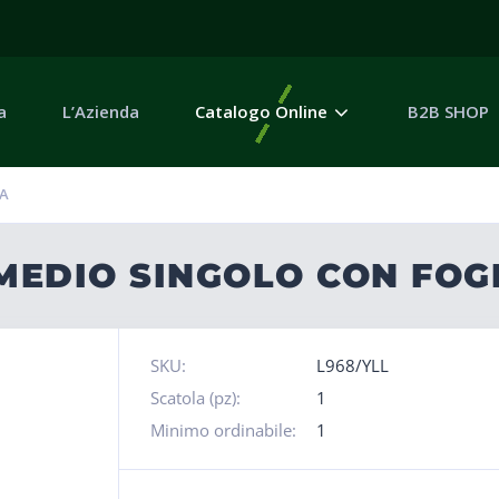
a
L’Azienda
Catalogo Online
B2B SHOP
IA
 MEDIO SINGOLO CON FOG
SKU:
L968/YLL
Scatola (pz):
1
Minimo ordinabile:
1