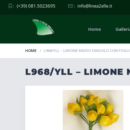
:
(+39) 081.5023695
:
info@linea2elle.it
Home
Galleri
HOME
L968/YLL – LIMONE MEDIO SINGOLO CON FOGL
L968/YLL – LIMONE