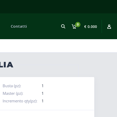
0
Contatti
€ 0.000
LIA
Busta (pz):
1
Master (pz):
1
Incremento qty(pz):
1