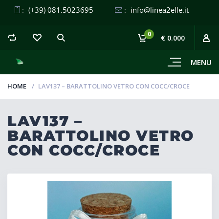
:
(+39) 081.5023695
:
info@linea2elle.it
0
€ 0.000
MENU
HOME
LAV137 – BARATTOLINO VETRO CON COCC/CROCE
LAV137 –
BARATTOLINO VETRO
CON COCC/CROCE