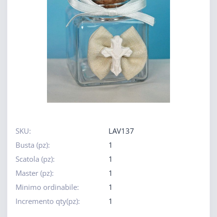
SKU:
LAV137
Busta (pz):
1
Scatola (pz):
1
Master (pz):
1
Minimo ordinabile:
1
Incremento qty(pz):
1